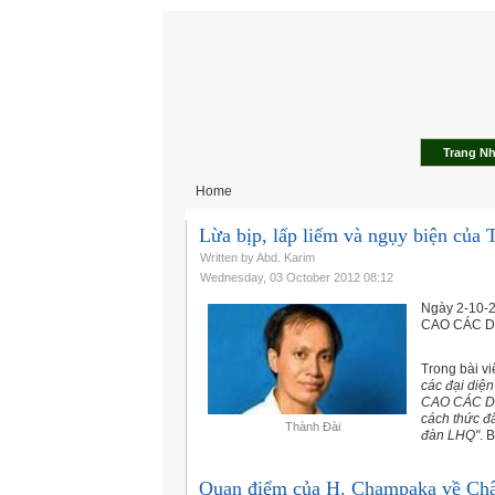
Trang N
Home
Lừa bịp, lấp liếm và ngụy biện của
Written by Abd. Karim
Wednesday, 03 October 2012 08:12
Ngày 2-10-
CAO CÁC DÂ
Trong bài vi
các đại diệ
CAO CÁC DÂ
cách thức đ
Thành Đài
đàn LHQ"
. 
Quan điểm của H. Champaka về Châ