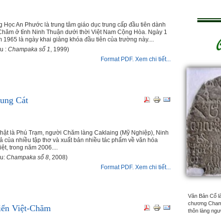
 Học An Phước là trung tâm giáo dục trung cấp đầu tiên dành
Chăm ở tỉnh Ninh Thuận dưới thời Việt Nam Cộng Hòa. Ngày 1
 1965 là ngày khai giảng khóa đầu tiên của trường này....
u :
Champaka số 1
, 1999)
Format PDF. Xem chi tiết...
Dung Cát
 thật là Phú Trạm, người Chăm làng Caklaing (Mỹ Nghiệp), Ninh
iả của nhiều tập thơ và xuất bản nhiều tác phẩm về văn hóa
ệt, trong năm 2006....
ệu:
Champaka số 8
, 2008)
Format PDF. Xem chi tiết...
Văn Bản Cổ là 
chương Champa
iển Việt-Chăm
thôn làng ngư