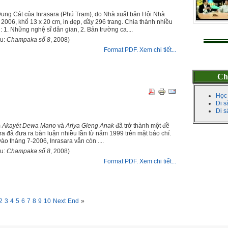
ng Cát của Inrasara (Phú Trạm), do Nhà xuất bản Hội Nhà
2006, khổ 13 x 20 cm, in đẹp, dầy 296 trang. Chia thành nhiều
 1. Những nghệ sĩ dân gian, 2. Bản trường ca....
ệu:
Champaka số 8
, 2008)
Format PDF. Xem chi tiết...
Ch
Học
Di s
Di 
m
Akayét Dewa Mano
và
Ariya Gleng Anak
đã trở thành một đề
ara đã đưa ra bàn luận nhiều lần từ năm 1999 trên mặt báo chí.
ào tháng 7-2006, Inrasara vẫn còn ....
ệu:
Champaka số 8
, 2008)
Format PDF. Xem chi tiết...
2
3
4
5
6
7
8
9
10
Next
End
»