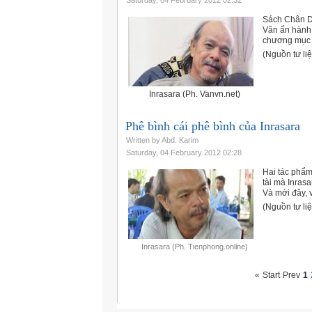
Saturday, 04 February 2012 02:32
Sách Chân Du
Văn ấn hành 
chương mục :
(Nguồn tư li
Inrasara (Ph. Vanvn.net)
Phê bình cái phê bình của Inrasara
Written by Abd. Karim
Saturday, 04 February 2012 02:28
Hai tác phẩ
tài mà Inras
Và mới đây, v
(Nguồn tư li
Inrasara (Ph. Tienphong.online)
«
Start
Prev
1