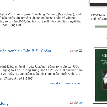
 thật là Phú Trạm, người Chăm làng Caklaing (Mỹ Nghiệp), Ninh
IOC-Champa 
iả của nhiều tập thơ và xuất bản nhiều tác phẩm về văn hóa
thiểu số và
ệt, trong năm 2006, ông ta cho ra mắt một cuốn tiểu thuyết đầu
n Chân Dung Cát.
uộc tranh cử Dân Biểu Chăm
 dứt! là bài nhận định của Jata Aneh đăng trong tập san Ước
 Tagok) số 1 do Trường Trung Học An Phước xuất bản vào năm
23-28). Ðây là quan điểm cuủa một thanh niên người Chăm.....
u :
Champaka số 1
, 1999)
Format PDF. Xem chi tiết...
Klong