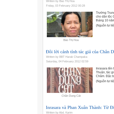
Written by Báo Thị Hoa
Friday, 03 February 2012 00:28
Trường Trung
cho dân tộc 
tháng 10 năm
(Nguồn tư liệ
Báo Thị Hoa
Ðôi lời cảnh tỉnh tác giả của Chân 
Written by BBT Harak Champaka
Saturday, 04 February 2012 02:59
Inrasara tên
Thuận, tác g
Chăm. Ðặc bi
(Nguồn tư li
Chân Dung Cát
Inrasara và Phan Xuân Thành: Từ Ð
Written by Abd. Karim