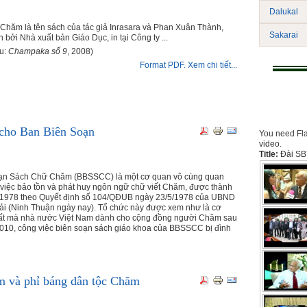
Dalukal
-Chăm là tên sách của tác giả Inrasara và Phan Xuân Thành,
Sakarai
bởi Nhà xuất bản Giáo Dục, in tại Công ty ...
ệu:
Champaka số 9
, 2008)
Format PDF. Xem chi tiết...
 cho Ban Biên Soạn
You need Fla
video.
Title:
Đài SB
ạn Sách Chữ Chăm (BBSSCC) là một cơ quan vô cùng quan
i việc bảo tồn và phát huy ngôn ngữ chữ viết Chăm, được thành
 1978 theo Quyết định số 104/QÐUB ngày 23/5/1978 của UBND
ải (Ninh Thuận ngày nay). Tổ chức này được xem như là cơ
ất mà nhà nước Việt Nam dành cho cộng đồng người Chăm sau
10, công việc biên soạn sách giáo khoa của BBSSCC bị đình
m và phỉ báng dân tộc Chăm