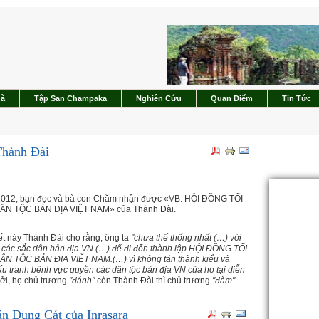
hà
Tập San Champaka
Nghiên Cứu
Quan Điểm
Tin Tức
 Thành Đài
2012, bạn đọc và bà con Chăm nhận được «VB: HỘI ĐỒNG TỐI
N TỘC BẢN ĐỊA VIỆT NAM» của Thành Đài.
ết này Thành Đài cho rằng, ông ta
"chưa thể thống nhất (…) với
n các sắc dân bản địa VN (…) để đi đến thành lập HỘI ĐỒNG TỐI
N TỘC BẢN ĐỊA VIỆT NAM.(…) vì không tán thành kiểu và
ấu tranh bênh vực quyền các dân tộc bản địa VN của họ tại diễn
Bởi, họ chủ trương
"đánh"
còn Thành Đài thì chủ trương
"đàm"
.
n Dung Cát của Inrasara