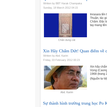
Written by BBT Harak Champaka
Sunday, 18 March 2012 04:15
Inrasara tên
Thuận, tác g
Chăm. Ðặc bi
tay mang tê
Chân dung cát
Xin Hãy Chấm Dứt! Quan điểm về c
Written by Abd. Karim
Friday, 03 February 2012 00:23
Xin hãy chấm
Vọng (Caong
1968 (trang 
(Nguồn tư liệ
Abd. Karim
Sự thành hình trường trung học Po 