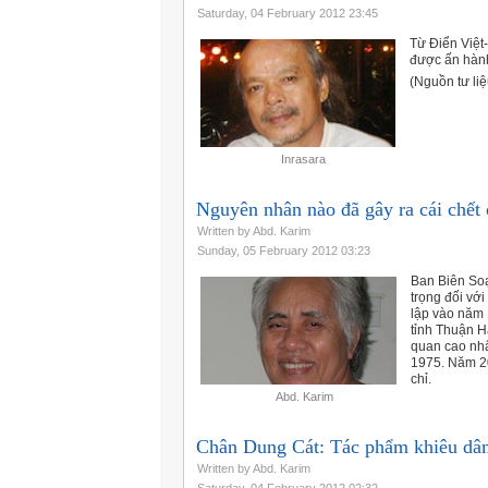
Saturday, 04 February 2012 23:45
Từ Ðiển Việt
được ấn hành 
(Nguồn tư li
Inrasara
Nguyên nhân nào đã gây ra cái chết
Written by Abd. Karim
Sunday, 05 February 2012 03:23
Ban Biên So
trọng đối vớ
lập vào năm
tỉnh Thuận H
quan cao nh
1975. Năm 20
chỉ.
Abd. Karim
Chân Dung Cát: Tác phẩm khiêu dâ
Written by Abd. Karim