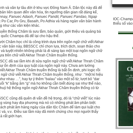
 và văn tự lâu đời ở khu vực Ðông Nam Á. Dân tộc này đã để
 bản liên quan đến văn hóa, tín ngưỡng dân gian rất đáng kể,
Damnay, Panuec Adaoh, Panuec Pandit, Panuec Pandao, Ngap
IOC-Champa 
ác Po Car, Po Gru, Basaih, Po Adhia và hàng ngàn văn bản hành
thiểu số và
g như các văn kiện khác.
uyền thống Chăm là sưu tầm, bảo quản, giới thiệu và quảng bá
g quốc Champa đã để lại cho hậu thế.
i Chăm học chỉ là công trình dựa trên ngôn ngữ chữ viết Akhar
 văn bản này, BBSSCC chỉ chọn lựa, trích dịch, soạn thảo cho
y và tuyệt nhiên không phải là đi sáng tạo một loại ngôn ngữ chữ
y dựa trên chữ viết Akhar Thrah Chăm truyền thống.
C đã sai lầm khi đi sửa ngôn ngữ chữ viết Akhar Thrah Chăm
à sự ổn định của quy luật của ngôn ngữ này. Chưa am tường
t Akhar Thrah Chăm truyền thống là bất ổn định, phi logic rồi
 ngữ chữ viết Akhar Thrah Chăm truyền thống, như : “một kí hiệu
như nhau …”, hay tự ý thêm “balau” vào một số từ; lượt bỏ “dar
cuối “k” bằng âm “g” mà họ không cần biết đúng sai như thế nào,
á huỷ hệ thống ngôn ngữ Akhar Thrah Chăm truyền thống có từ
CC cũng đã quên đi vấn đề hệ trọng, đó là “chữ viết” lúc nào
 từng vùng hay địa phương mà nó có những phát âm phân biệt.
ách phát âm hàng ngày của dân tộc Chăm để làm qui luật cho
c
và, v.v.. Ðiều sai lầm này đã minh chứng cho mọi người thấy
à rất giới hạn.