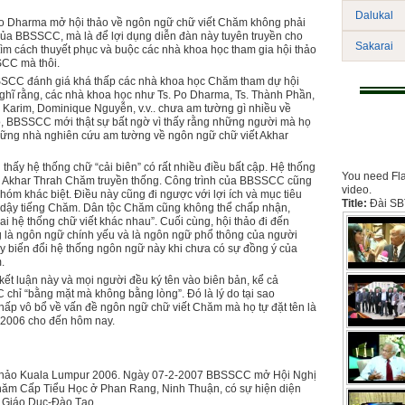
Dalukal
o Dharma mở hội thảo về ngôn ngữ chữ viết Chăm không phải
m của BBSSCC, mà là để lợi dụng diễn đàn này tuyên truyền cho
Sakarai
ìm cách thuyết phục và buộc các nhà khoa học tham gia hội thảo
SCC mà thôi.
BSSCC đánh giá khá thấp các nhà khoa học Chăm tham dự hội
ghĩ rằng, các nhà khoa học như Ts. Po Dharma, Ts. Thành Phần,
 Karim, Dominique Nguyễn, v.v.. chưa am tường gì nhiều về
o, BBSSCC mới thật sự bất ngờ vì thấy rằng những người mà họ
hững nhà nghiên cứu am tường về ngôn ngữ chữ viết Akhar
hấy hệ thống chữ “cải biên” có rất nhiều điều bất cập. Hệ thống
You need Fla
g Akhar Thrah Chăm truyền thống. Công trình của BBSSCC cũng
video.
hóm khác biệt. Ðiều này cũng đi ngược với lợi ích và mục tiêu
Title:
Đài SB
g dậy tiếng Chăm. Dân tộc Chăm cũng không thể chấp nhận,
ai hệ thống chữ viết khác nhau”. Cuối cùng, hội thảo đi đến
g là ngôn ngữ chính yếu và là ngôn ngữ phổ thông của người
y biến đổi hệ thống ngôn ngữ này khi chưa có sự đồng ý của
.
i kết luận này và mọi người đều ký tên vào biên bản, kể cả
hỉ “bằng mặt mà không bằng lòng”. Ðó là lý do tại sao
chấp vô bổ về vấn đề ngôn ngữ chữ viết Chăm mà họ tự đặt tên là
 2006 cho đến hôm nay.
i thảo Kuala Lumpur 2006. Ngày 07-2-2007 BBSSCC mở Hội Nghị
ăm Cấp Tiểu Học ở Phan Rang, Ninh Thuận, có sự hiện diện
 Giáo Dục-Ðào Tạo.