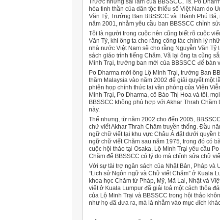
Trước những sai lầm của BBSSCC, Ts. Po Dharma
hóa tinh thần của dân tộc thiểu số Việt Nam do
Văn Tỷ, Trưởng Ban BBSSCC và Thành Phú Bá, m
năm 2001, nhằm yêu cầu ban BBSSCC chỉnh sửa lạ
Tôi là người trong cuộc nên cũng biết rõ cuộc vi
Văn Tỷ, khi ông ta cho rằng công tác chỉnh lý nhữ
nhà nước Việt Nam sẽ cho rằng Nguyễn Văn Tỷ l
sách giáo trình tiếng Chăm. Vã lại ông ta cũng 
Minh Trại, trưởng ban mới của BBSSCC để bàn về
Po Dharma mời ông Lộ Minh Trại, trưởng Ban 
thăm Malaysia vào năm 2002 để giải quyết một 
phiên họp chính thức tại văn phòng của Viện V
Minh Trại, Po Dharma, cô Báo Thị Hoa và tôi, mọ
BBSSCC không phù hợp với Akhar Thrah Chăm truy
này.
Thế nhưng, từ năm 2002 cho đến 2005, BBSSCC k
chữ viết Akhar Thrah Chăm truyền thống. Ðầu nă
ngữ chữ viết tại khu vực Châu Á đặt dưới quyền 
ngữ chữ viết Chăm sau năm 1975, trong đó có b
cuộc hội thảo tại Osaka, Lộ Minh Trại yêu cầu 
Chăm để BBSSCC có lý do mà chỉnh sửa chữ viết 
Với sự tài trợ ngân sách của Nhật Bản, Pháp và
“Lịch sử Ngôn ngữ và Chữ viết Chăm” ở Kuala Lu
khoa học Chăm từ Pháp, Mỹ, Mã Lai, Nhật và Vi
viết ở Kuala Lumpur đã giải toả một cách thỏa đ
của Lộ Minh Trại và BBSSCC trong hội thảo không
như họ đã đưa ra, mà là nhằm vào mục đích khác