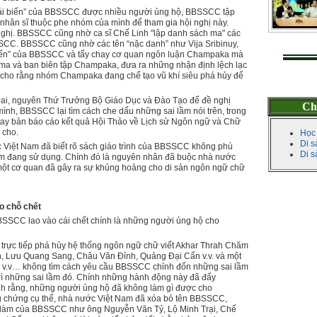
“cải biến” của BBSSCC được nhiều người ủng hộ, BBSSCC tập
nhân sĩ thuộc phe nhóm của mình để tham gia hội nghị này.
nghị. BBSSCC cũng nhờ ca sĩ Chế Linh "lập danh sách ma" các
SSCC. BBSSCC cũng nhờ các tên “nặc danh” như Vija Sribinuy,
i biến” của BBSSCC và tẩy chay cơ quan ngôn luận Champaka mà
arma và ban biên tập Champaka, đưa ra những nhận định lệch lạc
ọa cho rằng nhóm Champaka đang chế tạo vũ khí siêu phá hủy để
Mai, nguyên Thứ Trưởng Bộ Giáo Dục và Ðào Tạo để đề nghị
Ch
a mình, BBSSCC lại tìm cách che dấu những sai lầm nói trên, trong
tay bản báo cáo kết quả Hội Thảo về Lịch sử Ngôn ngữ và Chữ
 cho.
Học
Di s
 Việt Nam đã biết rõ sách giáo trình của BBSSCC không phù
Di 
ăm đang sử dụng. Chính đó là nguyên nhân đã buộc nhà nước
một cơ quan đã gây ra sự khủng hoảng cho di sản ngôn ngữ chữ
o chỗ chết
BBSSCC lao vào cái chết chính là những người ủng hộ cho
 trực tiếp phá hủy hệ thống ngôn ngữ chữ viết Akhar Thrah Chăm
h, Lưu Quang Sang, Châu Văn Ðỉnh, Quảng Ðại Cẩn v.v. và một
m, v.v… không tìm cách yêu cầu BBSSCC chỉnh đốn những sai lầm
 trì những sai lầm đó. Chính những hành động này đã đẩy
h rằng, những người ủng hộ đã không làm gì được cho
chứng cụ thể, nhà nước Việt Nam đã xóa bỏ tên BBSSCC,
c làm của BBSSCC như ông Nguyễn Văn Tỷ, Lộ Minh Trại, Chế