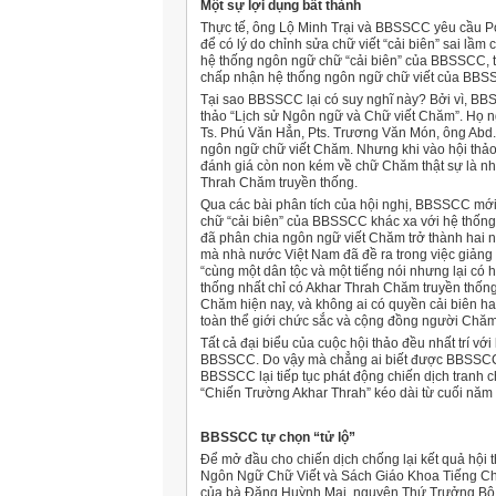
Một sự lợi dụng bất thành
Thực tế, ông Lộ Minh Trại và BBSSCC yêu cầu P
để có lý do chỉnh sửa chữ viết “cải biên” sai lầ
hệ thống ngôn ngữ chữ “cải biên” của BBSSCC, t
chấp nhận hệ thống ngôn ngữ chữ viết của BBS
Tại sao BBSSCC lại có suy nghĩ này? Bởi vì, B
thảo “Lịch sử Ngôn ngữ và Chữ viết Chăm”. Họ n
Ts. Phú Văn Hẳn, Pts. Trương Văn Món, ông Abd.
ngôn ngữ chữ viết Chăm. Nhưng khi vào hội thả
đánh giá còn non kém về chữ Chăm thật sự là n
Thrah Chăm truyền thống.
Qua các bài phân tích của hội nghị, BBSSCC mới t
chữ “cải biên” của BBSSCC khác xa với hệ thốn
đã phân chia ngôn ngữ viết Chăm trở thành hai n
mà nhà nước Việt Nam đã đề ra trong việc giản
“cùng một dân tộc và một tiếng nói nhưng lại có h
thống nhất chỉ có Akhar Thrah Chăm truyền thốn
Chăm hiện nay, và không ai có quyền cải biên ha
toàn thể giới chức sắc và cộng đồng người Chăm
Tất cả đại biểu của cuộc hội thảo đều nhất trí vớ
BBSSCC. Do vậy mà chẳng ai biết được BBSSCC c
BBSSCC lại tiếp tục phát động chiến dịch tranh 
“Chiến Trường Akhar Thrah” kéo dài từ cuối năm
BBSSCC tự chọn “tử lộ”
Ðể mở đầu cho chiến dịch chống lại kết quả hộ
Ngôn Ngữ Chữ Viết và Sách Giáo Khoa Tiếng Ch
của bà Ðặng Huỳnh Mai, nguyên Thứ Trưởng Bộ