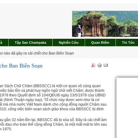
hà
Tập San Champaka
Nghiên Cứu
Quan Điểm
Tin Tức
 nào đã gây ra cái chết cho Ban Biên Soạn
 cho Ban Biên Soạn
ạn Sách Chữ Chăm (BBSSCC) là một cơ quan vô cùng quan
i việc bảo tồn và phát huy ngôn ngữ chữ viết Chăm, được thành
 1978 theo Quyết định số 104/QÐUB ngày 23/5/1978 của UBND
ải (Ninh Thuận ngày nay). Tổ chức này được xem như là cơ
ất mà nhà nước Việt Nam dành cho cộng đồng người Chăm sau
10, công việc biên soạn sách giáo khoa của BBSSCC bị đình
au gần 32 năm tồn tại, BBSSCC đã bị xóa sổ. Ðây là cái chết âm
 nỗi đau cho toàn thể cộng đồng Chăm, là một mất mát to lớn sau
m 1975.