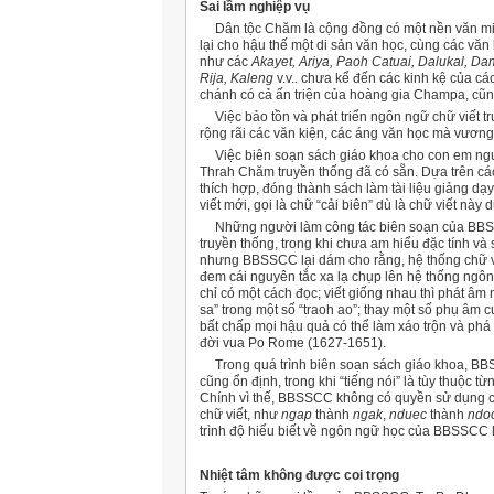
Sai lầm nghiệp vụ
Dân tộc Chăm là cộng đồng có một nền văn minh
lại cho hậu thế một di sản văn học, cùng các văn
như các
Akayet, Ariya, Paoh Catuai, Dalukal, 
Rija, Kaleng
v.v.. chưa kể đến các kinh kệ của c
chánh có cả ấn triện của hoàng gia Champa, cũn
Việc bảo tồn và phát triển ngôn ngữ chữ viết tr
rộng rãi các văn kiện, các áng văn học mà vươn
Việc biên soạn sách giáo khoa cho con em ngườ
Thrah Chăm truyền thống đã có sẵn. Dựa trên các
thích hợp, đóng thành sách làm tài liệu giảng dạ
viết mới, gọi là chữ “cải biên” dù là chữ viết nà
Những người làm công tác biên soạn của BBSSC
truyền thống, trong khi chưa am hiểu đặc tính v
nhưng BBSSCC lại dám cho rằng, hệ thống chữ viế
đem cái nguyên tắc xa lạ chụp lên hệ thống ngôn
chỉ có một cách đọc; viết giống nhau thì phát âm 
sa” trong một số “traoh ao”; thay một số phụ âm 
bất chấp mọi hậu quả có thể làm xáo trộn và ph
đời vua Po Rome (1627-1651).
Trong quá trình biên soạn sách giáo khoa, BBSS
cũng ổn định, trong khi “tiếng nói” là tùy thuộc
Chính vì thế, BBSSCC không có quyền sử dụng c
chữ viết, như
ngap
thành
ngak
,
nduec
thành
ndo
trình độ hiểu biết về ngôn ngữ học của BBSSCC l
Nhiệt tâm không được coi trọng