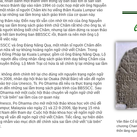
, nhân danh một thành viên trong ủy ban bảo tồn di sản văn
 Unesco thành lập vào năm 1994 có cuộc họp mặt với ông Nguyễn
ột nhân sĩ người Chăm khi họ viếng thăm Kuala Lumpur vào
i những sai lầm trong sách giáo trình của cơ quan này.
ếng thăm này. Ðến nay tôi vẫn còn nhớ lời nói của ông Nguyễn
ng sai lầm trong sách giáo trình chữ Chăm rất khó cho ông ta, vì
à người không biết chữ Chăm, nhưng lại dám đứng ra soạn thảo
sắp hết làm trưởng ban BBSSCC rồi, thành ra nên mời ông Lộ
 việc này.
BBSSCC và ông Ðàng Năng Quạ, một nhân sĩ người Chăm đến
lần nữa về sự khủng hoảng ngôn ngữ chữ viết Chăm. Trong
iễn Ðông Pháp tại Kuala Lumpur, gồm có ông Ðàng Năng Quạ, Lộ
i người đều công nhận rằng sách giáo trình dạy tiếng Chăm của
ền thống. Lộ Minh Trại có hứa là sẽ chỉnh lý lại những sai lầm
hông đính chính trở lại cho đúng với nguyên trạng ngôn ngữ
m 2006, nhân dịp hội thảo tại Osaka (Nhật Bản) về vấn đề ngôn
bảo trợ của Unesco, Ts. Po Dharma đã nêu ra thực trạng ngôn
àn đến những sai lầm trong sách giáo trình của BBSSCC. Sau
Po Dharma mở một cuộc hội thảo chuyên về ngôn ngữ chữ viết
“cải biên” sai lầm của cơ quan này.
 Unesco, Po Dharma cho mở một hội thảo khoa học với chủ đề
mpur, Malaysia vào ngày 21 và 22-9-2006, tập trung 15 nhà
ệt Nam đến tham dự. Cuộc hội thảo khoa học về ngôn ngữ chữ
áng về vấn đề ngôn ngữ chữ viết Chăm. Tiếc rằng, sự hiện diện
 nhằm vào mục đích để chỉnh sửa sai lầm chữ viết “cải biên”
Văn Bản Cổ là 
.
chương Champa
thôn làng ngư