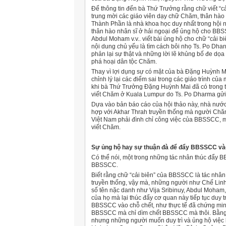
Ðể thông tin đến bà Thứ Trưởng rằng chữ viết 
trung mời các giáo viên dạy chữ Chăm, thân hào 
Thành Phần là nhà khoa học duy nhất trong hội 
thân hào nhân sĩ ở hải ngoại để ủng hộ cho BB
Abdul Moham v.v.. viết bài ủng hộ cho chữ “cả
nội dung chủ yếu là tìm cách bôi nhọ Ts. Po Dh
phản lại sự thật và những lời lẽ khủng bố đe d
phá hoại dân tộc Chăm.
Thay vì lợi dụng sự có mặt của bà Ðặng Huỳnh 
chỉnh lý lại các điểm sai trong các giáo trình củ
khi bà Thứ Trưởng Ðặng Huỳnh Mai đã có trong 
viết Chăm ở Kuala Lumpur do Ts. Po Dharma gửi
Dựa vào bản báo cáo của hội thảo này, nhà nước
hợp với Akhar Thrah truyền thống mà người Ch
Việt Nam phải đình chỉ công việc của BBSSCC, 
viết Chăm.
Sự ủng hộ hay sự thuận đà để đẩy BBSSCC và
Có thể nói, một trong những tác nhân thúc đẩy 
BBSSCC.
Biết rằng chữ “cải biên” của BBSSCC là tác nhân
truyền thống, vậy mà, những người như Chế Lin
số tên nặc danh như Vija Sribinuy, Abdul Moha
của họ mà lại thúc đẩy cơ quan này tiếp tục duy
BBSSCC vào chỗ chết, như thực tế đã chứng min
BBSSCC mà chỉ dìm chết BBSSCC mà thôi. Bằng 
nhưng những người muốn duy trì và ủng hộ việ