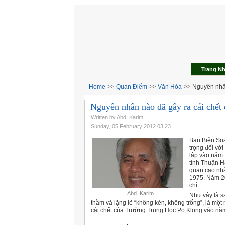
Trang N
Home
Quan Điểm
Văn Hóa
Nguyên nhân
Nguyên nhân nào đã gây ra cái chết
Written by Abd. Karim
Sunday, 05 February 2012 03:23
Ban Biên So
trọng đối vớ
lập vào năm
tỉnh Thuận H
quan cao nh
1975. Năm 20
chỉ.
Abd. Karim
Như vậy là s
thầm và lặng lẽ “không kèn, không trống”, là một
cái chết của Trường Trung Học Po Klong vào nă