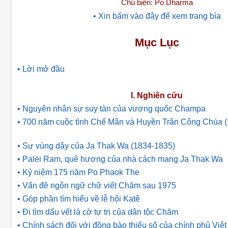
Chủ biên: Po Dharma
• Xin bấm vào đây để xem trang bìa
Mục Lục
• Lời mở đầu
I. Nghiên cứu
• Nguyên nhân sự suy tàn của vương quốc Champa
• 700 năm cuộc tình Chế Mân và Huyền Trân Công Chúa 
• Sự vùng dậy của Ja Thak Wa (1834-1835)
• Palei Ram, quê hương của nhà cách mạng Ja Thak Wa
• Kỷ niệm 175 năm Po Phaok The
• Vấn đề ngôn ngữ chữ viết Chăm sau 1975
• Góp phần tìm hiểu về lễ hội Katê
• Ði tìm dấu vết lá cờ tự trị của dân tộc Chăm
• Chính sách đối với đồng bào thiểu số của chính phủ Vi