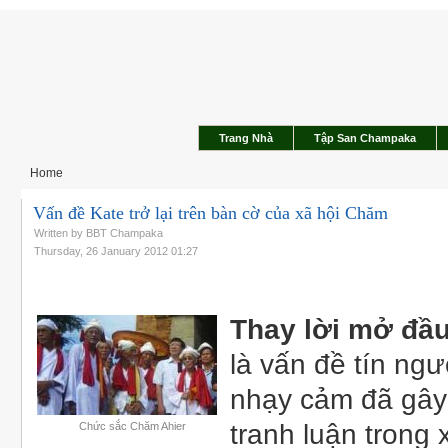
Trang Nhà
Tập San Champaka
Home
Vấn đề Kate trở lại trên bàn cờ của xã hội Chăm
Written by BBT Champaka
Thursday, 26 January 2012 01:27
Thay lời mở đầu
là vấn đề tín ngư
nhạy cảm đã gây
tranh luận trong 
Chức sắc Chăm Ahier