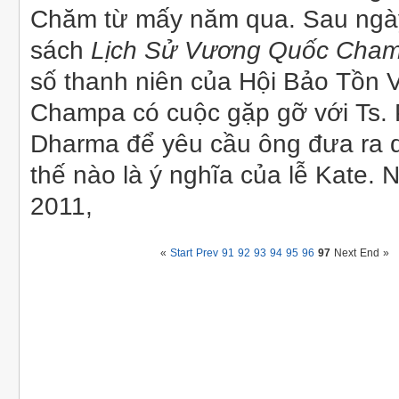
Chăm từ mấy năm qua. Sau ngà
sách
Lịch Sử Vương Quốc Cha
số thanh niên của Hội Bảo Tồn
Champa có cuộc gặp gỡ với Ts.
Dharma để yêu cầu ông đưa ra 
thế nào là ý nghĩa của lễ Kate. 
2011,
«
Start
Prev
91
92
93
94
95
96
97
Next
End
»